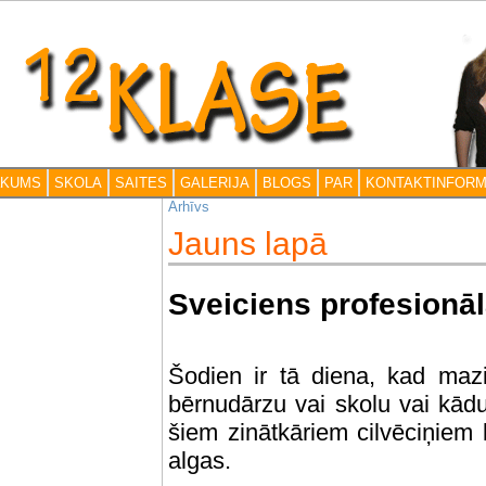
āKUMS
SKOLA
SAITES
GALERIJA
BLOGS
PAR
KONTAKTINFORM
Arhīvs
Jauns lapā
Sveiciens profesionāl
Šodien ir tā diena, kad mazi, 
bērnudārzu vai skolu vai kādu 
šiem zinātkāriem cilvēciņiem
algas.