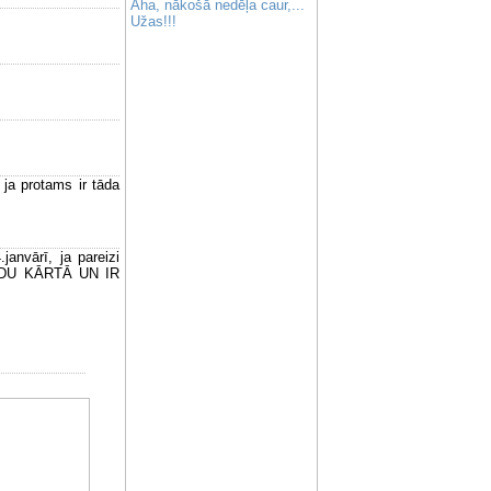
Aha, nākošā nedēļa caur,...
Užas!!!
 ja protams ir tāda
anvārī, ja pareizi
EDU KĀRTĀ UN IR