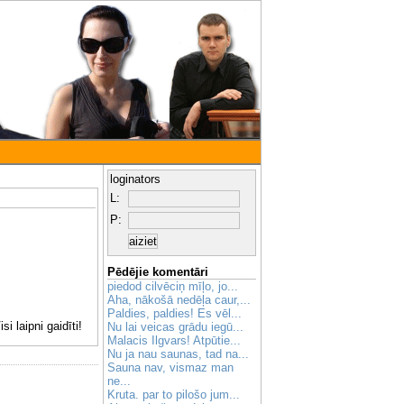
loginators
L:
P:
Pēdējie komentāri
piedod cilvēciņ mīļo, jo...
Aha, nākošā nedēļa caur,...
Paldies, paldies! Es vēl...
i laipni gaidīti!
Nu lai veicas grādu iegū...
Malacis Ilgvars! Atpūtie...
Nu ja nau saunas, tad na...
Sauna nav, vismaz man
ne...
Kruta. par to pilošo jum...