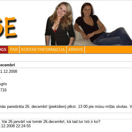
OGS
PAR
KONTAKTINFORMāCIJA
ARHīVS
decembrī
21.12.2008
6
gris
1716
nās paredzēta 26. decembrī (piektdien) plkst. 13 00 pie mūsu mīļās skolas. Vis
. Vai 26.janvārī vai tomēr 26.decembrī, kā tad tur īsti ir ko?
.12.2008 22:24:55