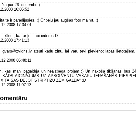
ēja par 26. decembri:)
12.2008 16:05:52
ta te ir parādijusies. :) Gribēju jau augšas foto mainīt. :)
.12.2008 17:34:01
. škiet, ka tur ļoti labi iederos:D
12.2008 17:41:13
lgvars@zvidris.lv atsūti kādu ziņu, lai varu tevi pievienot lapas lietotājiem,
.12.2008 05:48:11
em, kas mani pagaidīja un neaizbēga projām :) Un nākošā tikšanās būs 24.j
VĒL KĀDS AICINĀJUMS UZ APSOLVENTU VAKARU IERAŠANĀS PIESPI
IX TAISĀS DEJOT STRIPTĪZU ZEM GALDA" :D
.12.2008 11:07:13
komentāru