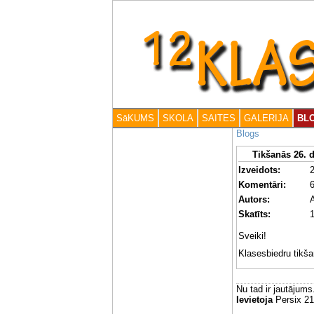
SāKUMS
SKOLA
SAITES
GALERIJA
BL
Blogs
Tikšanās 26. 
Izveidots:
Komentāri:
Autors:
A
Skatīts:
Sveiki!
Klasesbiedru tikša
Nu tad ir jautājums
Ievietoja
Persix 21