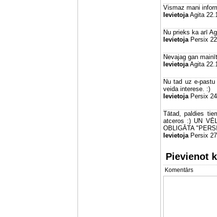
Vismaz mani inform
Ievietoja
Agita 22.
Nu prieks ka arī Agi
Ievietoja
Persix 22
Nevajag gan mainīt..
Ievietoja
Agita 22.
Nu tad uz e-pastu i
veida interese. :)
Ievietoja
Persix 24
Tātad, paldies ti
atceros :) UN 
OBLIGĀTA "PERS
Ievietoja
Persix 27
Pievienot 
Komentārs