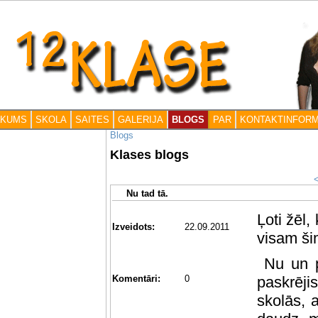
āKUMS
SKOLA
SAITES
GALERIJA
BLOGS
PAR
KONTAKTINFORM
Blogs
Klases blogs
Nu tad tā.
Ļoti žēl,
Izveidots:
22.09.2011
visam šim
Nu un p
Komentāri:
0
paskrēj
skolās, a