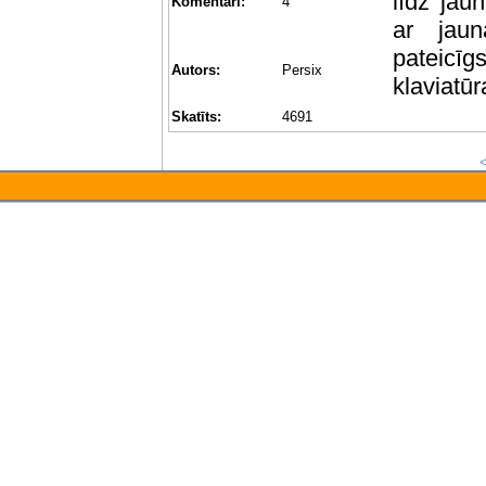
līdz jau
Komentāri:
4
ar jau
pateicīg
Autors:
Persix
klaviatūra
Skatīts:
4691