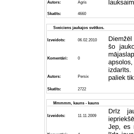
lauksaimn
Autors:
Agris
Skatīts:
4660
Sveiciens jaukajos svētkos.
Diemžēl 
Izveidots:
06.02.2010
šo jauko
mājaslap
Komentāri:
0
apsolos,
izdarīts
paliek tik
Autors:
Persix
Skatīts:
2722
Mmmmm, kauns - kauns
Drīz ja
Izveidots:
11.11.2009
iepriekšē
Jep, es 