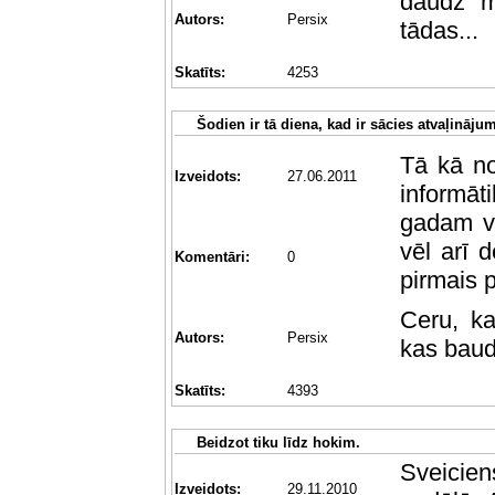
daudz m
Autors:
Persix
tādas...
Skatīts:
4253
Šodien ir tā diena, kad ir sācies atvaļināju
Tā kā no
Izveidots:
27.06.2011
informāt
gadam vi
vēl arī d
Komentāri:
0
pirmais 
Ceru, ka
Autors:
Persix
kas baud
Skatīts:
4393
Beidzot tiku līdz hokim.
Sveicie
Izveidots:
29.11.2010