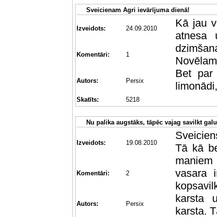
Sveicienam Agri ievārījuma dienā!
Kā jau v
Izveidots:
24.09.2010
atnesa 
dzimša
Komentāri:
1
Novēlam 
Bet par 
Autors:
Persix
limonādi,
Skatīts:
5218
Nu palika augstāks, tāpēc vajag savilkt gal
Sveicien
Izveidots:
19.08.2010
Tā kā be
maniem 
vasara i
Komentāri:
2
kopsavilk
karsta 
Autors:
Persix
karsta. T