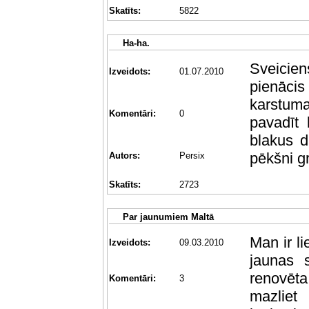
Skatīts:
5822
Ha-ha.
Sveicien
Izveidots:
01.07.2010
pienācis
karstuma
Komentāri:
0
pavadīt 
blakus d
pēkšni g
Autors:
Persix
Skatīts:
2723
Par jaunumiem Maltā
Man ir li
Izveidots:
09.03.2010
jaunas s
renovēta 
Komentāri:
3
mazlie