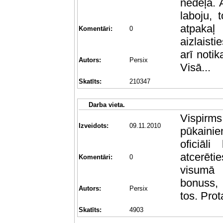
nedēļā. 
laboju, 
atpakaļ
Komentāri:
0
aizlaist
arī notik
Autors:
Persix
Visā...
Skatīts:
210347
Darba vieta.
Vispirms
Izveidots:
09.11.2010
pūkaini
oficiāl
atcerēti
Komentāri:
0
visumā n
bonuss, 
Autors:
Persix
tos. Pro
Skatīts:
4903