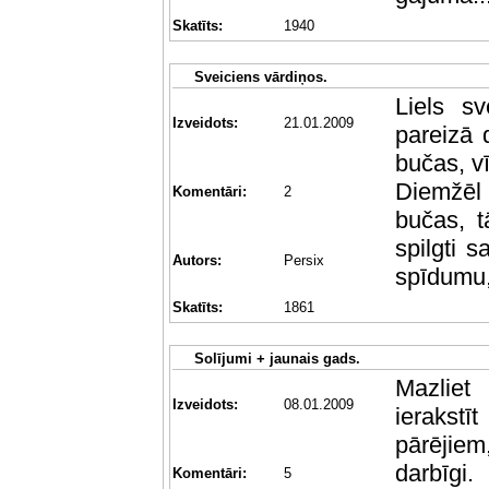
Skatīts:
1940
Sveiciens vārdiņos.
Liels s
Izveidots:
21.01.2009
pareizā 
bučas, vī
Diemžēl 
Komentāri:
2
bučas, t
spilgti 
Autors:
Persix
spīdumu, 
Skatīts:
1861
Solījumi + jaunais gads.
Mazliet
Izveidots:
08.01.2009
ierakstī
pārējiem,
darbīgi.
Komentāri:
5