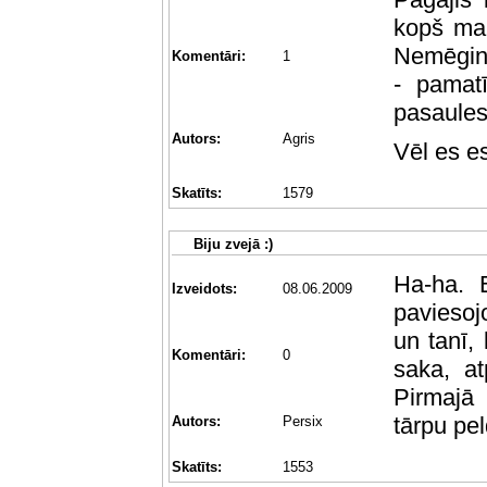
kopš man
Nemēginā
Komentāri:
1
- pamatī
pasaules
Autors:
Agris
Vēl es e
Skatīts:
1579
Biju zvejā :)
Ha-ha. B
Izveidots:
08.06.2009
paviesoj
un tanī, 
Komentāri:
0
saka, a
Pirmajā
tārpu pe
Autors:
Persix
Skatīts:
1553