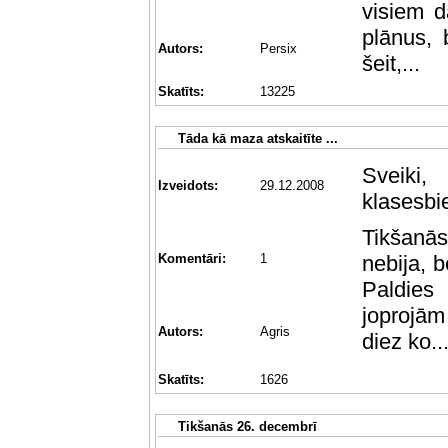
visiem d
plānus, 
Autors:
Persix
šeit,...
Skatīts:
13225
Tāda kā maza atskaitīte ...
Sveiki
Izveidots:
29.12.2008
klasesbi
Tikšanās
Komentāri:
1
nebija, b
Paldies
joprojām
Autors:
Agris
diez ko..
Skatīts:
1626
Tikšanās 26. decembrī