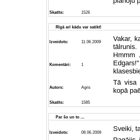
plānoju p
Skatīts:
1526
Rīgā arī kādu var satikt!
Vakar, k
Izveidots:
11.06.2009
tālruni
Hmmm ..
Edgars!"
Komentāri:
1
klasesbi
Tā visa 
Autors:
Agris
kopā paē
Skatīts:
1585
Par šo un to ...
Sveiki, t
Izveidots:
08.06.2009
Pagājis 