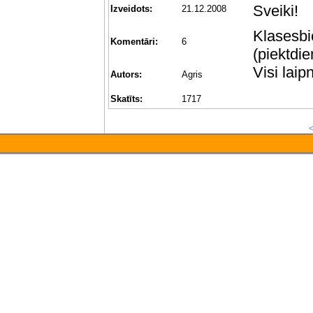
Sveiki!
Izveidots:
21.12.2008
Klasesbi
Komentāri:
6
(piektdi
Visi laipn
Autors:
Agris
Skatīts:
1717