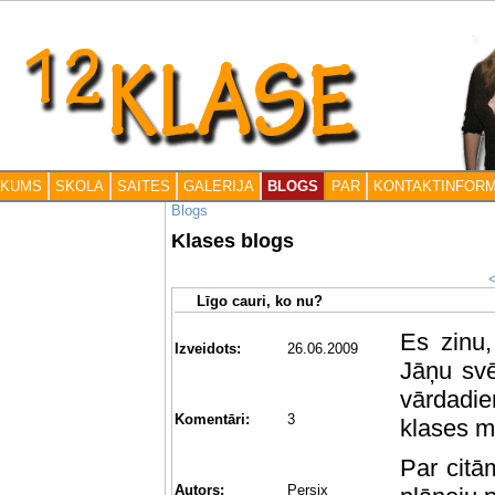
āKUMS
SKOLA
SAITES
GALERIJA
BLOGS
PAR
KONTAKTINFORM
Blogs
Klases blogs
Līgo cauri, ko nu?
Es zinu,
Izveidots:
26.06.2009
Jāņu svē
vārdadi
Komentāri:
3
klases m
Par citā
Autors:
Persix