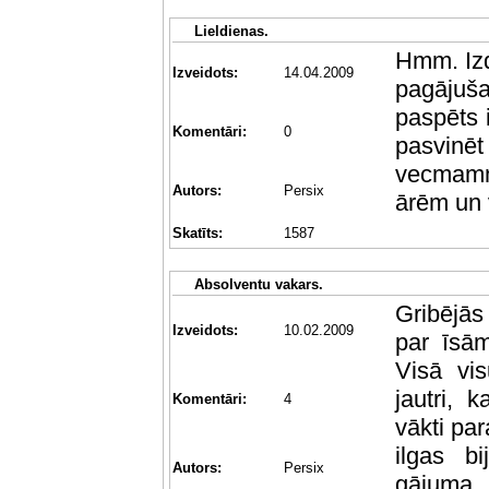
Lieldienas.
Hmm. Izdo
Izveidots:
14.04.2009
pagājuš
paspēts i
Komentāri:
0
pasvinēt
vecmamm
Autors:
Persix
ārēm un v
Skatīts:
1587
Absolventu vakars.
Gribējās
Izveidots:
10.02.2009
par īsām
Visā vi
jautri, 
Komentāri:
4
vākti par
ilgas b
Autors:
Persix
gājuma..