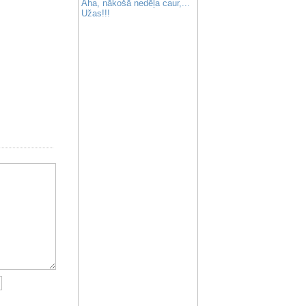
Aha, nākošā nedēļa caur,...
Užas!!!