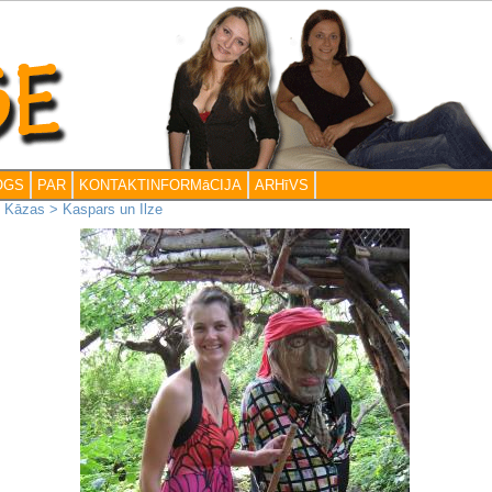
OGS
PAR
KONTAKTINFORMāCIJA
ARHīVS
>
Kāzas
>
Kaspars un Ilze