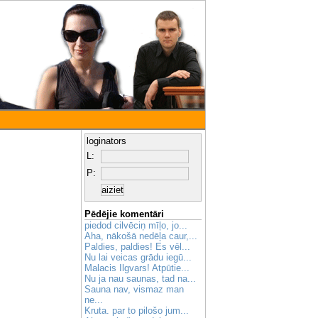
loginators
L:
P:
Pēdējie komentāri
piedod cilvēciņ mīļo, jo...
Aha, nākošā nedēļa caur,...
Paldies, paldies! Es vēl...
Nu lai veicas grādu iegū...
Malacis Ilgvars! Atpūtie...
Nu ja nau saunas, tad na...
Sauna nav, vismaz man
ne...
Kruta. par to pilošo jum...