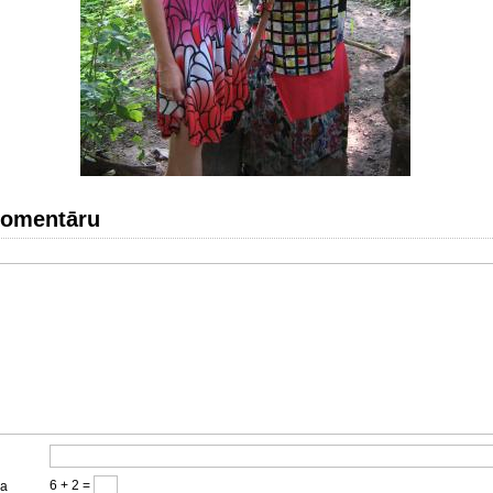
komentāru
6 + 2 =
ja