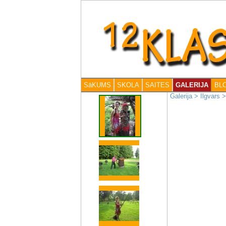
SāKUMS
SKOLA
SAITES
GALERIJA
BL
Galerija
>
Ilgvars