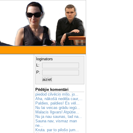
loginators
L:
P:
Pēdējie komentāri
piedod cilvēciņ mīļo, jo...
Aha, nākošā nedēļa caur,...
Paldies, paldies! Es vēl...
Nu lai veicas grādu iegū...
Malacis Ilgvars! Atpūtie...
Nu ja nau saunas, tad na...
Sauna nav, vismaz man
ne...
Kruta. par to pilošo jum...