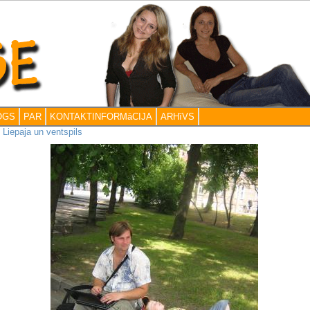
OGS
PAR
KONTAKTINFORMāCIJA
ARHīVS
>
Liepaja un ventspils