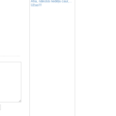
Aha, nākošā nedēļa caur,...
Užas!!!