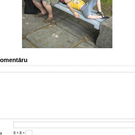
komentāru
6 + 8 =
ja