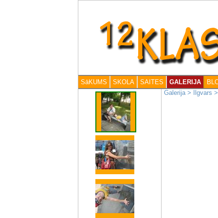
SāKUMS
SKOLA
SAITES
GALERIJA
BL
Galerija
>
Ilgvars