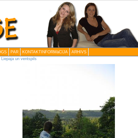
OGS
PAR
KONTAKTINFORMāCIJA
ARHīVS
>
Liepaja un ventspils