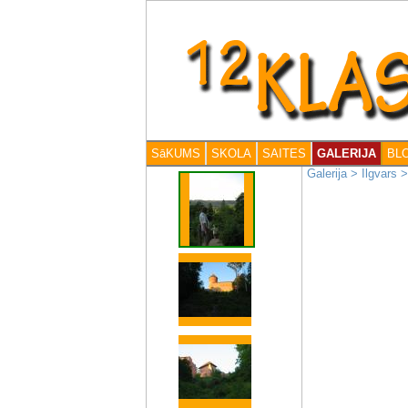
SāKUMS
SKOLA
SAITES
GALERIJA
BL
Galerija
>
Ilgvars