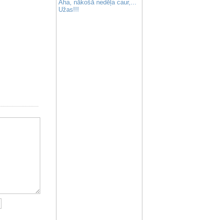
Aha, nākošā nedēļa caur,...
Užas!!!