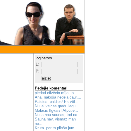
loginators
L:
P:
Pēdējie komentāri
piedod cilvēciņ mīļo, jo...
Aha, nākošā nedēļa caur,...
Paldies, paldies! Es vēl...
Nu lai veicas grādu iegū...
Malacis Ilgvars! Atpūtie...
Nu ja nau saunas, tad na...
Sauna nav, vismaz man
ne...
Kruta. par to pilošo jum...