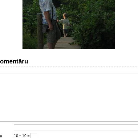
komentāru
10 + 10 =
ja