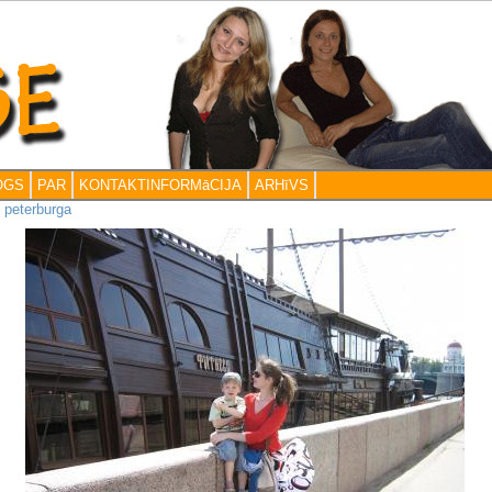
OGS
PAR
KONTAKTINFORMāCIJA
ARHīVS
>
peterburga