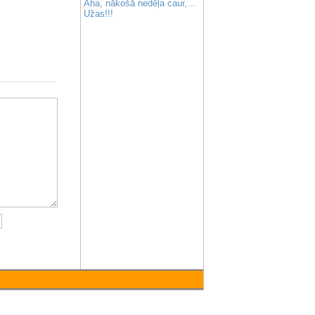
Aha, nākošā nedēļa caur,...
Užas!!!