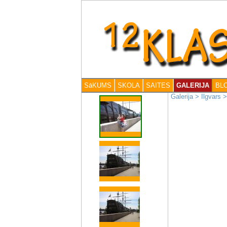
SāKUMS
SKOLA
SAITES
GALERIJA
BL
Galerija
>
Ilgvars