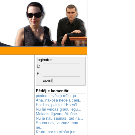
loginators
L:
P:
Pēdējie komentāri
piedod cilvēciņ mīļo, jo...
Aha, nākošā nedēļa caur,...
Paldies, paldies! Es vēl...
Nu lai veicas grādu iegū...
Malacis Ilgvars! Atpūtie...
Nu ja nau saunas, tad na...
Sauna nav, vismaz man
ne...
Kruta. par to pilošo jum...