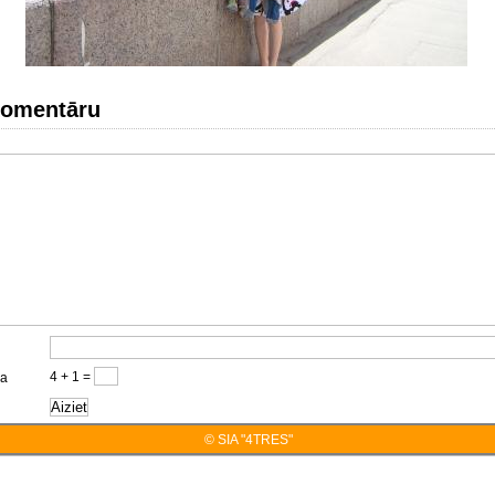
komentāru
4 + 1 =
ja
© SIA "4TRES"