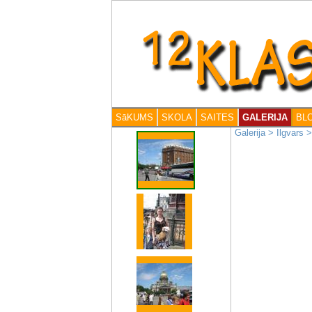
SāKUMS
SKOLA
SAITES
GALERIJA
BL
Galerija
>
Ilgvars