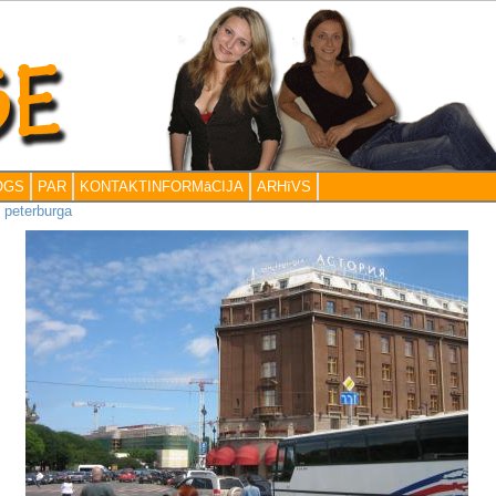
OGS
PAR
KONTAKTINFORMāCIJA
ARHīVS
>
peterburga