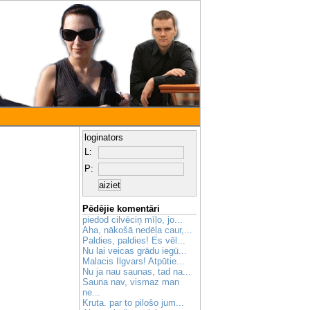
loginators
L:
P:
Pēdējie komentāri
piedod cilvēciņ mīļo, jo...
Aha, nākošā nedēļa caur,...
Paldies, paldies! Es vēl...
Nu lai veicas grādu iegū...
Malacis Ilgvars! Atpūtie...
Nu ja nau saunas, tad na...
Sauna nav, vismaz man
ne...
Kruta. par to pilošo jum...