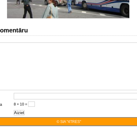
komentāru
8 + 10 =
ja
© SIA "4TRES"