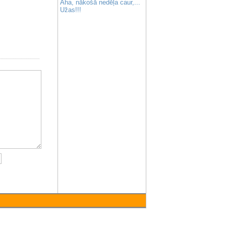
Aha, nākošā nedēļa caur,...
Užas!!!