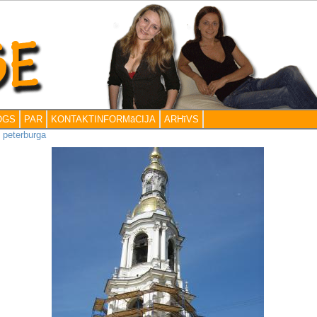
OGS
PAR
KONTAKTINFORMāCIJA
ARHīVS
>
peterburga