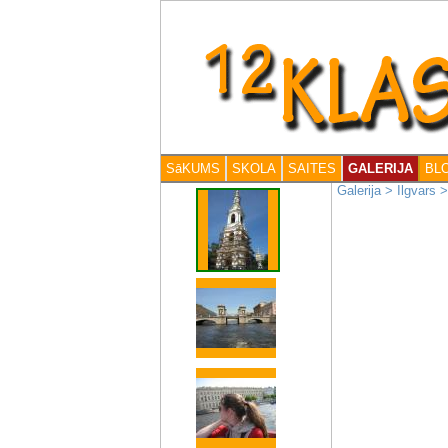
SāKUMS
SKOLA
SAITES
GALERIJA
BL
Galerija
>
Ilgvars