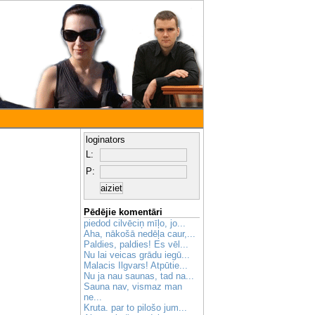
loginators
L:
P:
Pēdējie komentāri
piedod cilvēciņ mīļo, jo...
Aha, nākošā nedēļa caur,...
Paldies, paldies! Es vēl...
Nu lai veicas grādu iegū...
Malacis Ilgvars! Atpūtie...
Nu ja nau saunas, tad na...
Sauna nav, vismaz man
ne...
Kruta. par to pilošo jum...