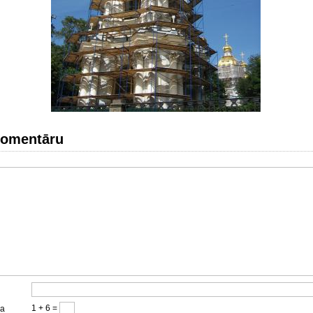
komentāru
1 + 6 =
ja