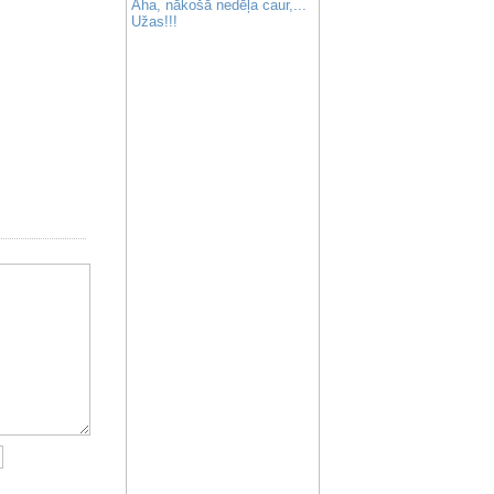
Aha, nākošā nedēļa caur,...
Užas!!!