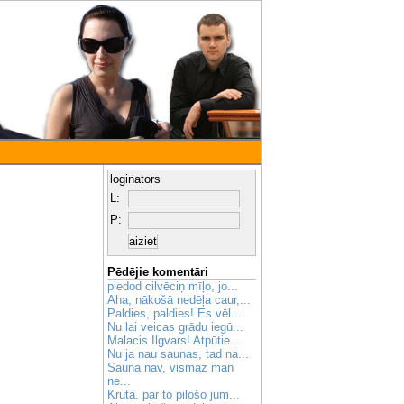
loginators
L:
P:
Pēdējie komentāri
piedod cilvēciņ mīļo, jo...
Aha, nākošā nedēļa caur,...
Paldies, paldies! Es vēl...
Nu lai veicas grādu iegū...
Malacis Ilgvars! Atpūtie...
Nu ja nau saunas, tad na...
Sauna nav, vismaz man
ne...
Kruta. par to pilošo jum...