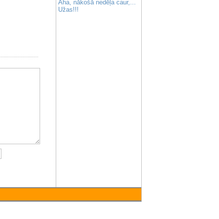
Aha, nākošā nedēļa caur,...
Užas!!!