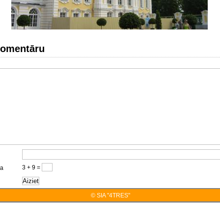
komentāru
3 + 9 =
ja
© SIA "4TRES"