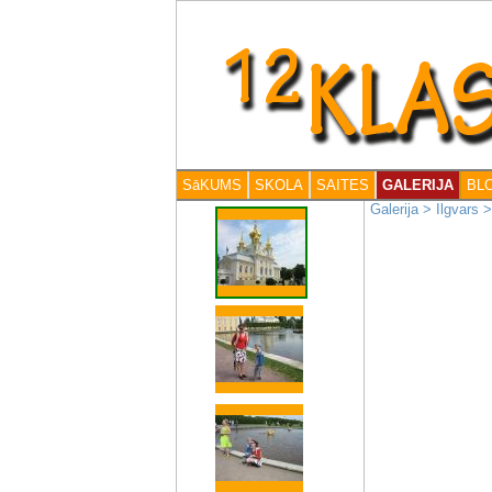
SāKUMS
SKOLA
SAITES
GALERIJA
BL
Galerija
>
Ilgvars