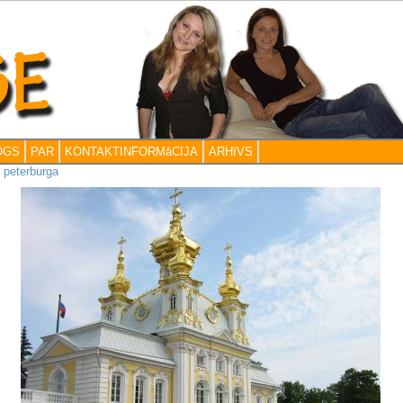
OGS
PAR
KONTAKTINFORMāCIJA
ARHīVS
>
peterburga